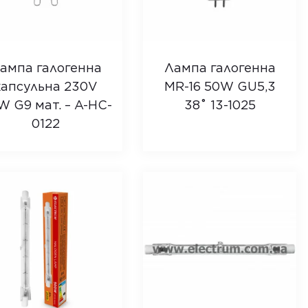
ампа галогенна
Лампа галогенна
капсульна 230V
MR-16 50W GU5,3
W G9 мат. – A-HC-
38˚ 13-1025
0122