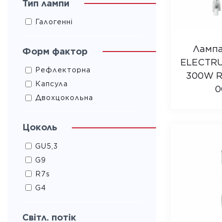
Тип лампи
Галогенні
Лампа
Форм фактор
ELECTRU
Рефлекторна
300W R7
Капсула
0
Двохцокольна
Цоколь
GU5,3
G9
R7s
G4
Світл. потік