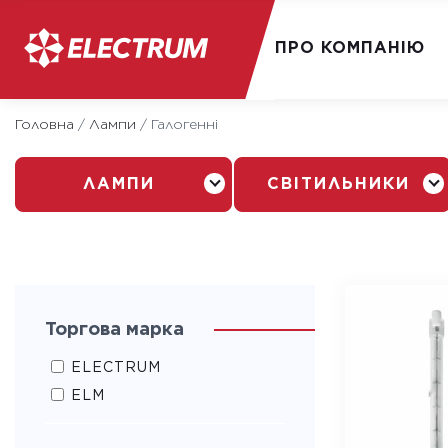
ПРО КОМПАНІЮ
Skip
Головна
/
Лампи
/
Галогенні
to
content
ЛАМПИ
СВІТИЛЬНИКИ
Торгова марка
ELECTRUM
ELM