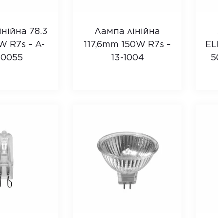
нійна 78.3
Лампа лінійна
 R7s – A-
117,6mm 150W R7s –
EL
-0055
13-1004
5