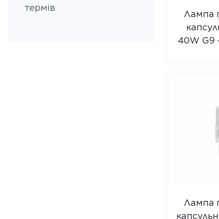
термів
Лампа 
капсул
40W G9 –
Лампа 
капсульн