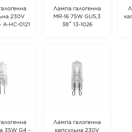
галогенна
Лампа галогенна
Л
ьна 230V
MR-16 75W GU5,3
ка
 A-HC-0121
38˚ 13-1026
галогенна
Лампа галогенна
а 35W G4 –
капсульна 230V