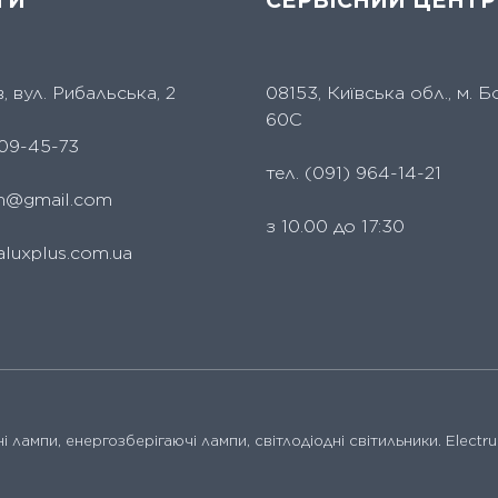
ТИ
СЕРВІСНИЙ ЦЕНТР
їв, вул. Рибальська, 2
08153, Київська обл., м. Б
60С
09-45-73
тел.
(091) 964-14-21
um@gmail.com
з 10.00 до 17:30
aluxplus.com.ua
і лампи, енергозберігаючі лампи, світлодіодні світильники. Electr