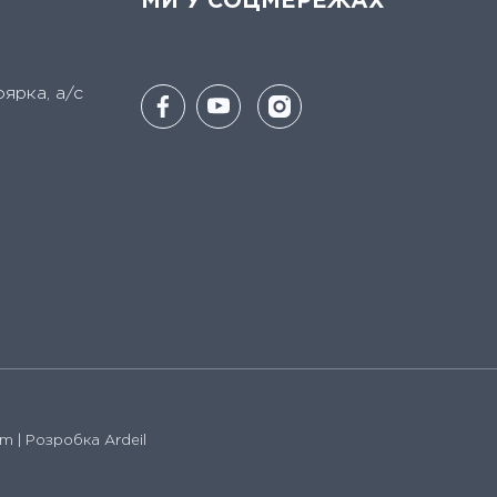
МИ У СОЦМЕРЕЖАХ
оярка, а/с
um
| Розробка Ardeil