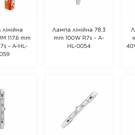
 лінійна
Лампа лінійна 78.3
Л
M 117.6 mm
mm 100W R7s – A-
s – A-HL-
HL-0054
40
059