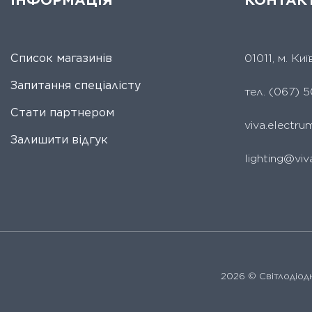
ІНФОРМАЦІЯ
КОНТАК
Список магазинів
01011, м. Ки
Запитання спеціалісту
тел.
(067) 5
Стати партнером
viva.electr
Залишити відгук
lighting@viv
2026 ©
Світлодіодн