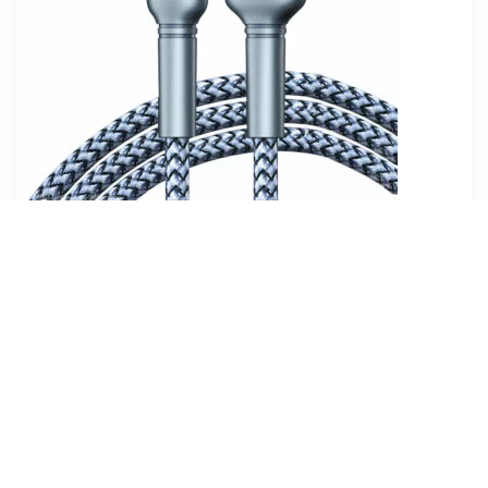
Кабель Remax Jany Series USB to Type-C
Silver (RC-124A)