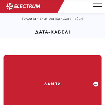
Skip
Головна
/
Електроніка
/
Дата-кабелі
to
content
ДАТА-КАБЕЛІ
ЛАМПИ