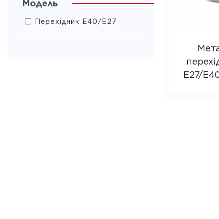
Модель
Перехідник Е40/Е27
Мет
перехі
E27/E40