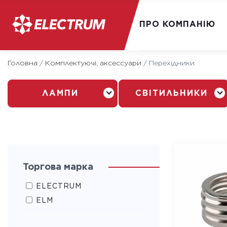
ПРО КОМПАНІЮ
Skip
Головна
/
Комплектуючі, аксессуари
/
Перехідники
to
content
ЛАМПИ
СВІТИЛЬНИКИ
Торгова марка
ELECTRUM
ELM