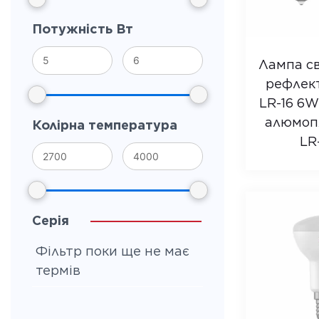
Потужність Вт
Лампа св
рефлек
LR-16 6W
алюмопл
Колірна температура
LR
Серія
Фільтр поки ще не має
термів