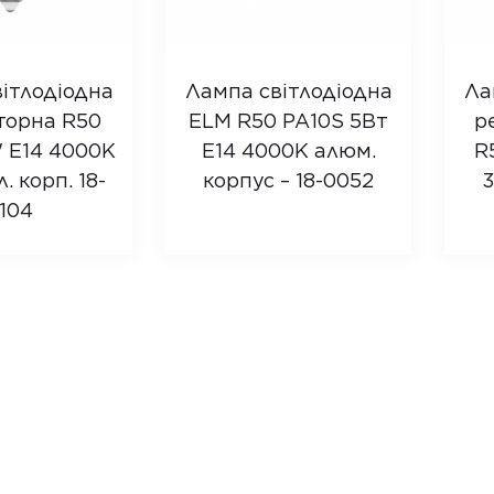
ітлодіодна
Лампа світлодіодна
Ла
торна R50
ELM R50 PA10S 5Вт
р
 E14 4000K
E14 4000K алюм.
R
 корп. 18-
корпус – 18-0052
3
104