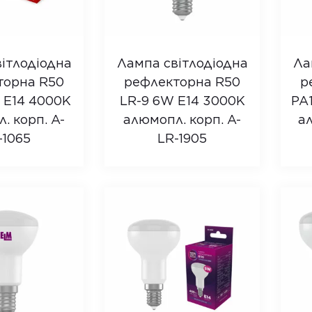
ітлодіодна
Лампа світлодіодна
Ла
торна R50
рефлекторна R50
р
 E14 4000K
LR-9 6W E14 3000K
PA
. корп. A-
алюмопл. корп. A-
ал
-1065
LR-1905