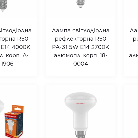
ітлодіодна
Лампа світлодіодна
Ла
торна R50
рефлекторна R50
р
 E14 4000K
PA-31 5W E14 2700K
. корп. A-
алюмопл. корп. 18-
ал
-1906
0004