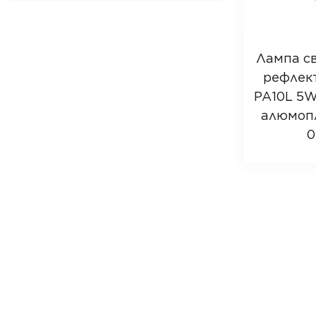
Лампа св
рефлек
PA10L 5W
алюмопл.
0