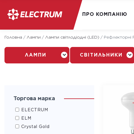
ПРО КОМПАНІЮ
Skip
Головна
/
Лампи
/
Лампи світлодіодні (LED)
/
Рефлекторні 
to
content
ЛАМПИ
СВІТИЛЬНИКИ
Торгова марка
ELECTRUM
ELM
Crystal Gold