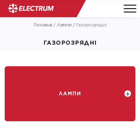
Skip
Головна
/
Лампи
/
Газорозрядні
to
content
ГАЗОРОЗРЯДНІ
ЛАМПИ