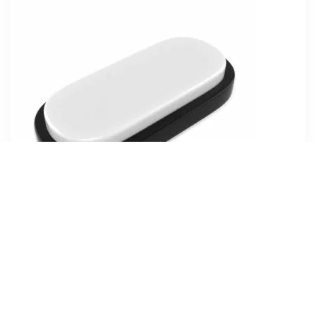
Світильник світлодіодний
пиловологозахищений накладний Oval-12 12W
6500К IP54 чорний 26-0018