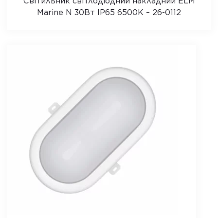
Світильник світлодіодний накладний ELM
Marine N 30Вт IP65 6500K – 26-0112