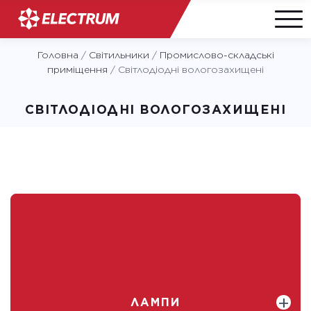
Skip
Головна
/
Світильники
/
Промислово-складські
to
приміщення
/
Світлодіодні вологозахищені
content
СВІТЛОДІОДНІ ВОЛОГОЗАХИЩЕНІ
ЛАМПИ