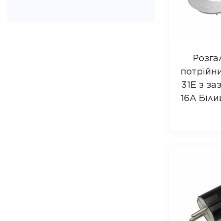
SB-5
SB-5ES
SM-2
Побутовий
Розга
Розетковий блок
потрійн
OD-10
31E з з
OD-10E
16А Біли
OD-20
OD-20E
Перехідник прямий
Гніздо-розетка
Вилка пряма
Побутовий із
заземленням та
вимикачем
Рамка монтажна