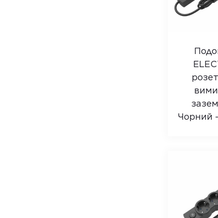
Подо
ELEC
розет
вими
зазе
Чорний –