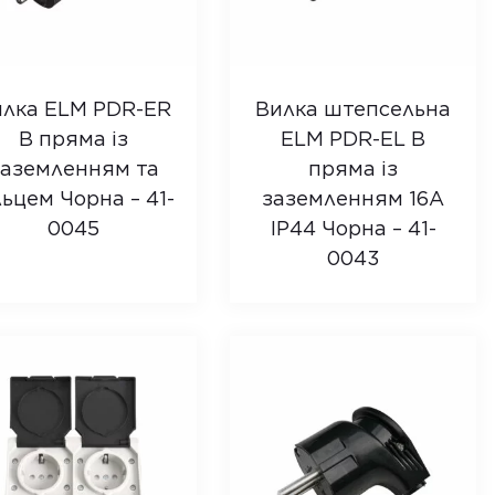
илка ELM PDR-ER
Вилка штепсельна
B пряма із
ELM PDR-EL B
заземленням та
пряма із
льцем Чорна – 41-
заземленням 16А
0045
IP44 Чорна – 41-
0043