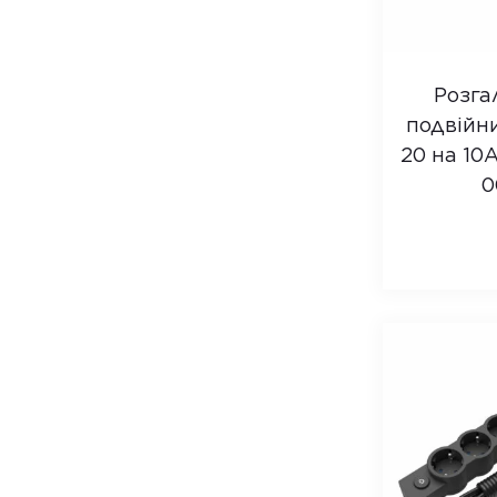
Розга
подвійн
20 на 10A
0