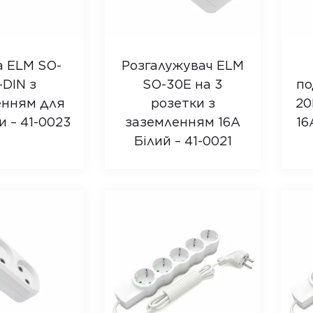
а ELM SO-
Розгалужувач ELM
-DIN з
SO-30E на 3
по
енням для
розетки з
20
и – 41-0023
заземленням 16A
16
Білий – 41-0021