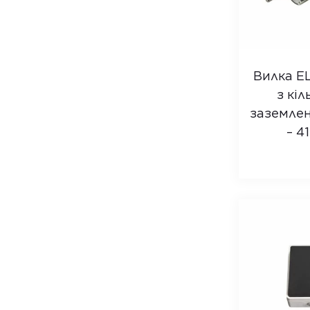
OD-610
OD-310
Surie Series
SMS-01
Вилка E
RP-U87
з кіл
OSB-5ES
заземле
F33S-СUPD
– 4
С33S-СUPD
SO-20
SO-30
SO-20E
SO-30E
SO-10E-DIN
SW-20
OW-10EC
OSW-10EC