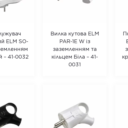
лужувач
Вилка кутова ELM
П
ий ELM SO-
PAR-1E W із
аземленням
заземленням та
й – 41-0032
кільцем Біла – 41-
кр
0031