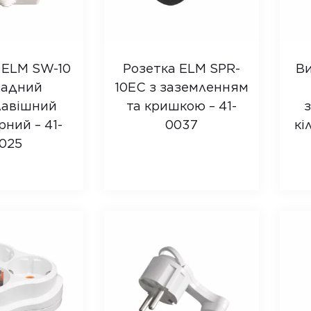
 ELM SW-10
Розетка ELM SPR-
В
ладний
10EC з заземленням
лавішний
та кришкою – 41-
рний – 41-
0037
кі
025