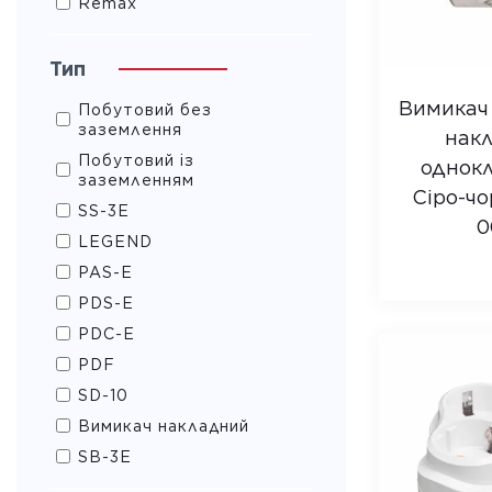
Remax
Тип
Вимикач
Побутовий без
заземлення
нак
Побутовий із
однок
заземленням
Сіро-чо
SS-3E
0
LEGEND
PAS-E
PDS-E
PDC-E
PDF
SD-10
Вимикач накладний
SB-3E
SB-3ES