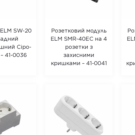
 ELM SW-20
Розетковий модуль
Ро
ладний
ELM SMR-40EC на 4
EL
шний Сіро-
розетки з
– 41-0036
захисними
кришками – 41-0041
кр