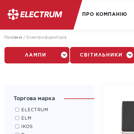
ПРО КОМПАНІЮ
Skip
Головна
/
Електрофурнітура
to
content
ЛАМПИ
СВІТИЛЬНИКИ
Торгова марка
ELECTRUM
ELM
IKOS