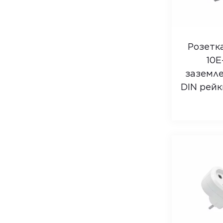
Розетк
10E
заземл
DIN рейк