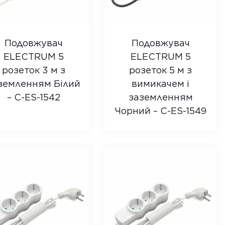
Подовжувач
Подовжувач
ELECTRUM 5
ELECTRUM 5
розеток 3 м з
розеток 5 м з
земленням Білий
вимикачем і
– C-ES-1542
заземленням
Чорний – C-ES-1549