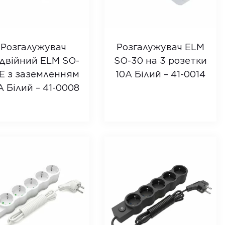
Розгалужувач
Розгалужувач ELM
двійний ELM SO-
SO-30 на 3 розетки
E з заземленням
10A Білий – 41-0014
А Білий – 41-0008