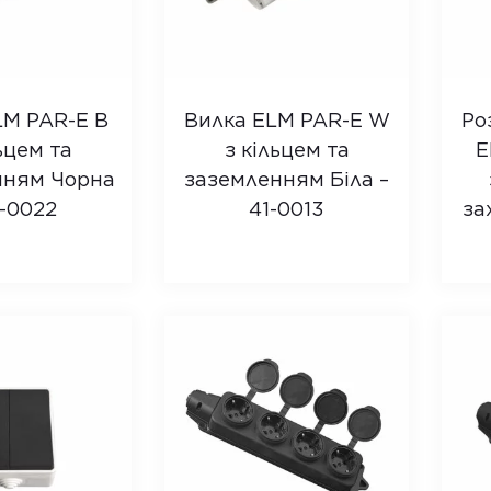
LM PAR-E B
Вилка ELM PAR-E W
Ро
ьцем та
з кільцем та
E
нням Чорна
заземленням Біла –
1-0022
41-0013
за