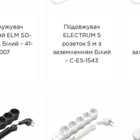
лужувач
Подовжувач
ий ELM SO-
ELECTRUM 5
 Білий – 41-
розеток 5 м з
007
заземленням Білий
за
– C-ES-1543