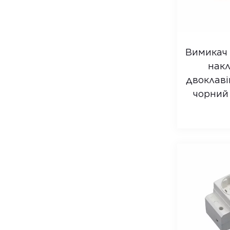
PAR-E
PAR-E В
PAС-E В
OW-20EC
Вимикач
PAR-1E
нак
SO-31E
двоклаві
PDR-EL
чорний 
PDR-ER
SPR-10EC
SW-10