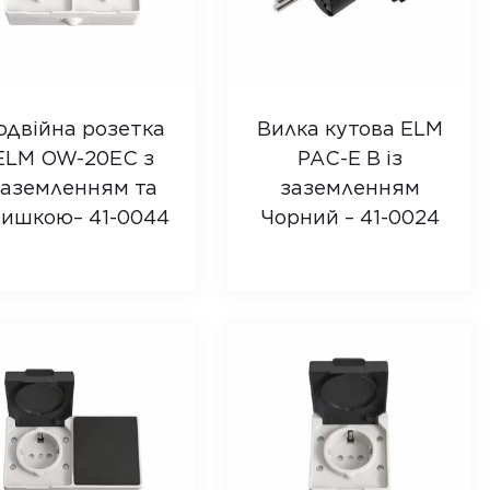
одвійна розетка
Вилка кутова ELM
ELM OW-20EC з
PAС-E В із
заземленням та
заземленням
ишкою – 41-0044
Чорний – 41-0024