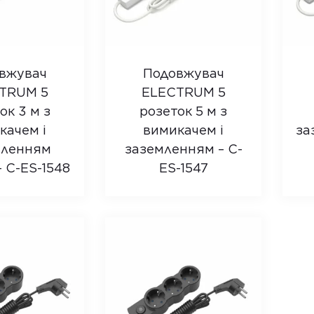
вжувач
Подовжувач
TRUM 5
ELECTRUM 5
ок 3 м з
розеток 5 м з
качем і
вимикачем і
за
мленням
заземленням – C-
 C-ES-1548
ES-1547