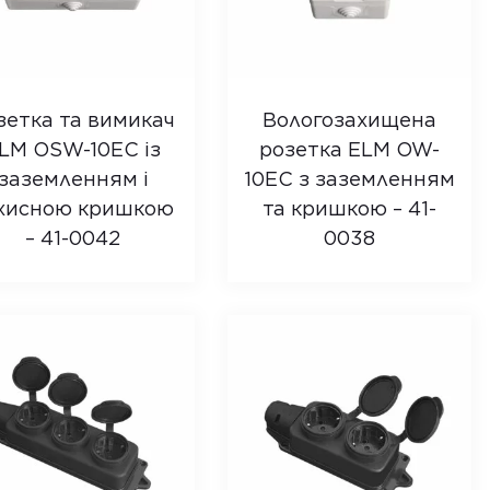
зетка та вимикач
Вологозахищена
LM OSW-10EC із
розетка ELM OW-
заземленням і
10EC з заземленням
хисною кришкою
та кришкою – 41-
– 41-0042
0038