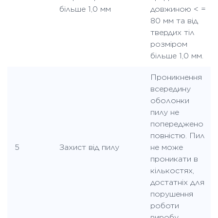
більше 1,0 мм
довжиною < =
80 мм та від
твердих тіл
розміром
більше 1,0 мм.
Проникнення
всередину
оболонки
пилу не
попереджено
повністю. Пил
5
Захист від пилу
не може
проникати в
кількостях,
достатніх для
порушення
роботи
виробу.