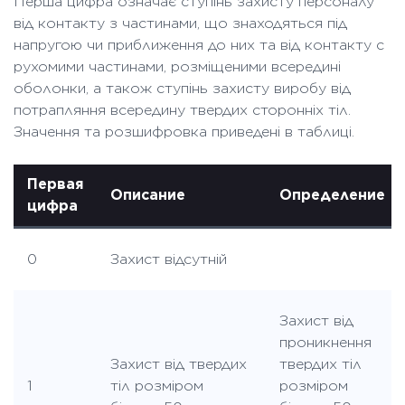
Перша цифра означає ступінь захисту персоналу
від контакту з частинами, що знаходяться під
напругою чи приближення до них та від контакту с
рухомими частинами, розміщеними всередині
оболонки, а також ступінь захисту виробу від
потрапляння всередину твердих сторонніх тіл.
Значення та розшифровка приведені в таблиці.
Первая
Описание
Определение
цифра
0
Захист відсутній
Захист від
проникнення
Захист від твердих
твердих тіл
1
тіл розміром
розміром