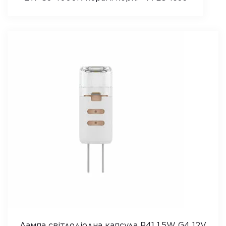
Лампа світлодіодна капсула P41 1,5W G4 12V