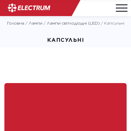
Skip
Головна
/
Лампи
/
Лампи світлодіодні (LED)
/
Капсульні
to
content
КАПСУЛЬНІ