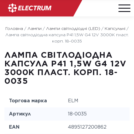
Skip
to
Головна
/
Лампи
/
Лампи світлодіодні (LED)
/
Капсульні
/
content
Лампа світлодіодна капсула P41 1,5W G4 12V 3000K пласт.
корп. 18-0035
ЛАМПА СВІТЛОДІОДНА
КАПСУЛА P41 1,5W G4 12V
3000K ПЛАСТ. КОРП. 18-
0035
Торгова марка
ELM
Артикул
18-0035
EAN
4895127200862