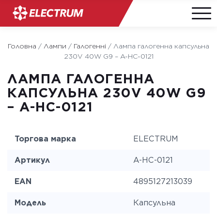
Skip
to
Головна
/
Лампи
/
Галогенні
/
Лампа галогенна капсульна
content
230V 40W G9 – A-HC-0121
ЛАМПА ГАЛОГЕННА
КАПСУЛЬНА 230V 40W G9
– A-HC-0121
Торгова марка
ELECTRUM
Артикул
A-HC-0121
EAN
4895127213039
Модель
Капсульна