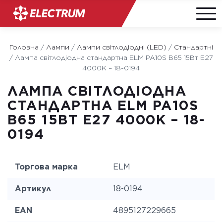
Skip
to
Головна
/
Лампи
/
Лампи світлодіодні (LED)
/
Стандартні
content
/
Лампа світлодіодна стандартна ELM PA10S B65 15Вт E27
4000K – 18-0194
ЛАМПА СВІТЛОДІОДНА
СТАНДАРТНА ELM PA10S
B65 15ВТ E27 4000K – 18-
0194
Торгова марка
ELM
Артикул
18-0194
EAN
4895127229665