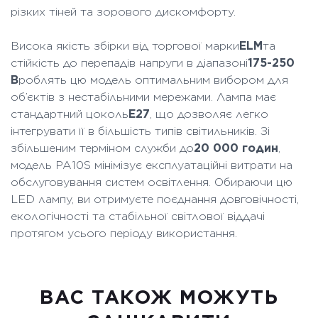
різких тіней та зорового дискомфорту.
Висока якість збірки від торгової марки
ELM
та
стійкість до перепадів напруги в діапазоні
175-250
В
роблять цю модель оптимальним вибором для
об’єктів з нестабільними мережами. Лампа має
стандартний цоколь
E27
, що дозволяє легко
інтегрувати її в більшість типів світильників. Зі
збільшеним терміном служби до
20 000 годин
,
модель PA10S мінімізує експлуатаційні витрати на
обслуговування систем освітлення. Обираючи цю
LED лампу, ви отримуєте поєднання довговічності,
екологічності та стабільної світлової віддачі
протягом усього періоду використання.
ВАC ТАКОЖ МОЖУТЬ