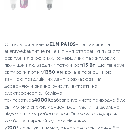
Світлодіодна лампа
ELM PA10S
– це надійне та
енергоефективне рішення для створення якісного
освітлення в офісних, комерційних та житлових
приміщеннях. Завдяки потужності
15 Вт
, що генерує
світловий потік у
1350 лм
, вона є повноцінною
заміною традиційних ламп розжарювання,
дозволяючи значно знизити витрати на
електроенергію. Колірна
температура
4000К
забезпечує чисте природне біле
світло, яке сприяє концентрації уваги та ідеально
підходить для робочих зон. Опалова стандартна
колба та широкий кут розсіювання
у
220°
гарантують м’яке, рівномірне освітлення без