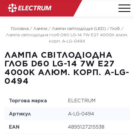
Skip
to
Головна
/
Лампи
/
Лампи світлодіодні (LED)
/
Глоб
/
content
Лампа світлодіодна глоб D60 LG-14 7W E27 4000K алюм.
корп. A-LG-0494
ЛАМПА СВІТЛОДІОДНА
ГЛОБ D60 LG-14 7W E27
4000K АЛЮМ. КОРП. A-LG-
0494
Торгова марка
ELECTRUM
Артикул
A-LG-0494
EAN
4895127215538