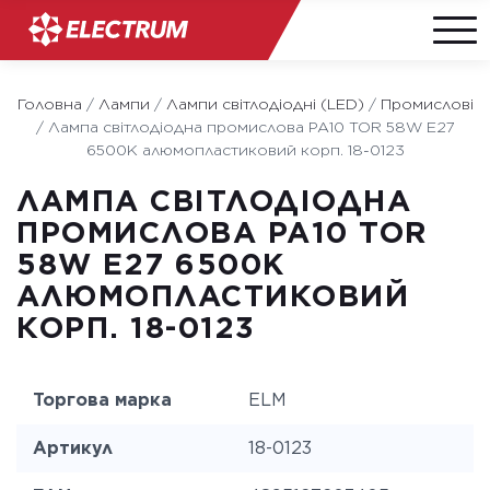
Skip
to
Головна
/
Лампи
/
Лампи світлодіодні (LED)
/
Промислові
content
/
Лампа світлодіодна промислова PA10 TOR 58W E27
6500K алюмопластиковий корп. 18-0123
ЛАМПА СВІТЛОДІОДНА
ПРОМИСЛОВА PA10 TOR
58W E27 6500K
АЛЮМОПЛАСТИКОВИЙ
КОРП. 18-0123
Торгова марка
ELM
Артикул
18-0123