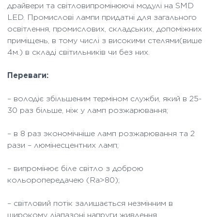
драйвери та світловипромінюючі модулі на SMD
LED. Промислові лампи придатні для загального
освітлення, промислових, складських, допоміжних
приміщень, в тому числі з високими стелями(више
4м.) в складі світильників чи без них.
Переваги:
– володіє збільшеним терміном служби, який в 25-
30 раз більше, ніж у ламп розжарювання;
– в 8 раз экономічніше ламп розжарювання та 2
рази – люмінесцентних ламп;
– випромінює біле світло з доброю
кольоропередачею (Ra>80);
– світловий потік залишається незмінним в
широкому діапазоні напруги живлення.