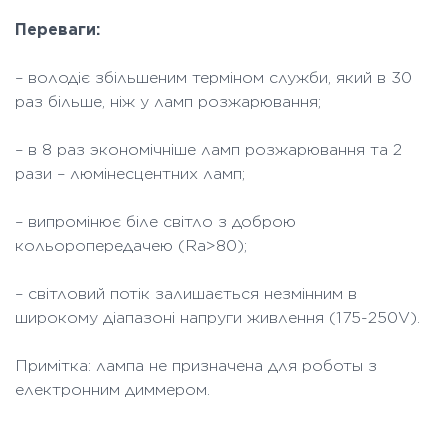
Переваги:
– володіє збільшеним терміном служби, який в 30
раз більше, ніж у ламп розжарювання;
– в 8 раз экономічніше ламп розжарювання та 2
рази – люмінесцентних ламп;
– випромінює біле світло з доброю
кольоропередачею (Ra>80);
– світловий потік залишається незмінним в
широкому діапазоні напруги живлення (175-250V).
Примітка: лампа не призначена для роботы з
електронним диммером.