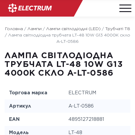
Skip
to
Головна
/
Лампи
/
Лампи світлодіодні (LED)
/
Трубчаті Т8
content
/
Лампа світлодіодна трубчата LT-48 10W G13 4000K скло
A-LT-0586
ЛАМПА СВІТЛОДІОДНА
ТРУБЧАТА LT-48 10W G13
4000K СКЛО A-LT-0586
Торгова марка
ELECTRUM
Артикул
A-LT-0586
EAN
4895127218881
Модель
LT-48