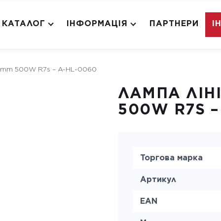
КАТАЛОГ
ІНФОРМАЦІЯ
ПАРТНЕРИ
І
6 mm 500W R7s – A-HL-0060
ЛАМПА ЛІНІ
500W R7S –
Торгова марка
Артикул
EAN