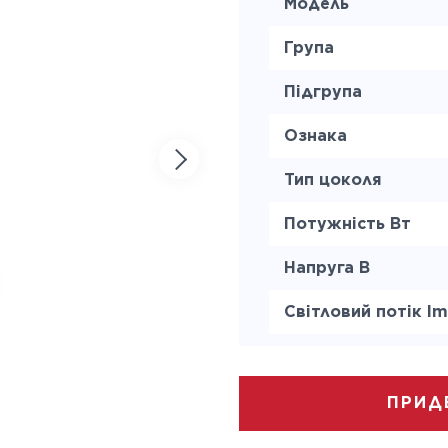
Модель
Група
Підгрупа
Ознака
Тип цоколя
Потужність Вт
Напруга В
Світловий потік lm
Колірна температ
Термін служби ч
ПРИД
Тип колби