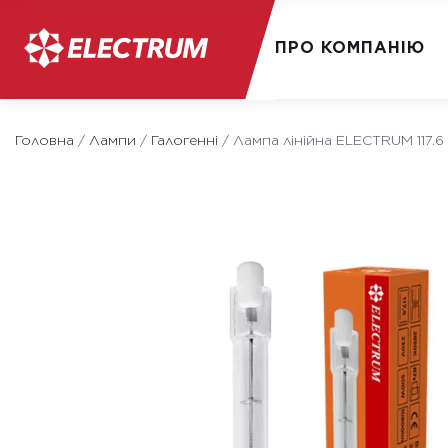
ПРО КОМПАНІЮ
Skip
to
Головна
/
Лампи
/
Галогенні
/
Лампа лінійна ELECTRUM 117.
content