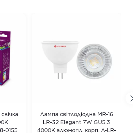
 свічка
Лампа світлодіодна MR-16
00K
LR-32 Elegant 7W GU5,3
18-0155
4000K алюмопл. корп. A-LR-