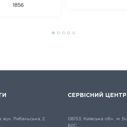
1856
ТИ
СЕРВІСНИЙ ЦЕНТР
їв, вул. Рибальська, 2
08153, Київська обл., м. Б
60С