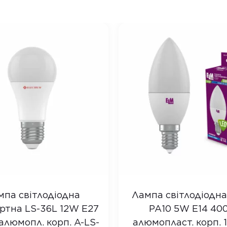
мпа світлодіодна
Лампа світлодіодна
ртна LS-36L 12W E27
PA10 5W E14 40
алюмопл. корп. A-LS-
алюмопласт. корп. 