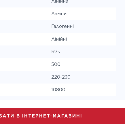
Лінійна
Лампи
Галогенні
Лінійні
R7s
500
220-230
10800
ура
2850
2000
БАТИ В ІНТЕРНЕТ-МАГАЗИНІ
Двохцокольна