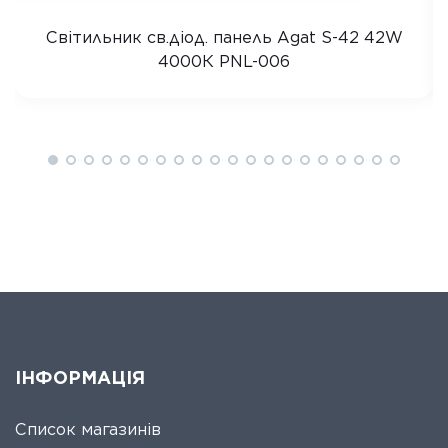
Світильник св.діод. панель Agat S-42 42W
4000К PNL-006
ІНФОРМАЦІЯ
Список магазинів