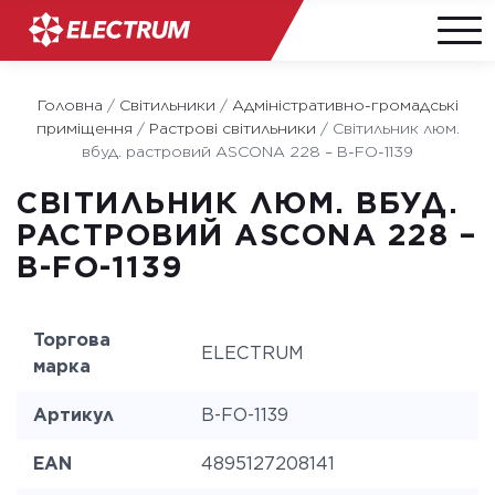
Skip
to
Головна
/
Світильники
/
Адміністративно-громадські
content
приміщення
/
Растрові світильники
/
Світильник люм.
вбуд. растровий ASCONA 228 – B-FO-1139
СВІТИЛЬНИК ЛЮМ. ВБУД.
РАСТРОВИЙ ASCONA 228 –
B-FO-1139
Торгова
ELECTRUM
марка
Артикул
B-FO-1139
EAN
4895127208141