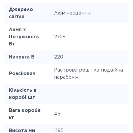
Джерело
Люмінесцентні
світла
Ламп x
Потужність
2х28
Вт
Напруга В
220
Растрова решітка-подвійна
Розсіювач
параболіч.
Кількість в
1
коробі шт
Вага короба
45
кг
Висота мм
1195