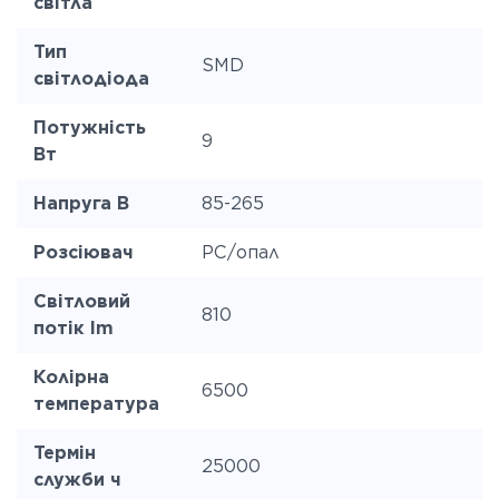
світла
Тип
SMD
світлодіода
Потужність
9
Вт
Напруга В
85-265
Розсіювач
PC/опал
Світловий
810
потік lm
Колірна
6500
температура
Термін
25000
служби ч