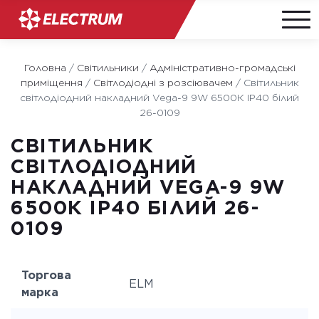
Skip
to
Головна
/
Світильники
/
Адміністративно-громадські
content
приміщення
/
Світлодіодні з розсіювачем
/
Світильник
світлодіодний накладний Vega-9 9W 6500К IP40 білий
26-0109
СВІТИЛЬНИК
СВІТЛОДІОДНИЙ
НАКЛАДНИЙ VEGA-9 9W
6500К IP40 БІЛИЙ 26-
0109
Торгова
ELM
марка