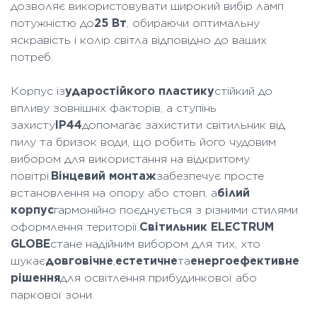
дозволяє використовувати широкий вибір ламп
потужністю до
25 Вт
, обираючи оптимальну
яскравість і колір світла відповідно до ваших
потреб.
Корпус із
ударостійкого пластику
стійкий до
впливу зовнішніх факторів, а ступінь
захисту
IP44
допомагає захистити світильник від
пилу та бризок води, що робить його чудовим
вибором для використання на відкритому
повітрі.
Вінцевий монтаж
забезпечує просте
встановлення на опору або стовп, а
білий
корпус
гармонійно поєднується з різними стилями
оформлення території.
Світильник ELECTRUM
GLOBE
стане надійним вибором для тих, хто
шукає
довговічне
,
естетичне
та
енергоефективне
рішення
для освітлення прибудинкової або
паркової зони.