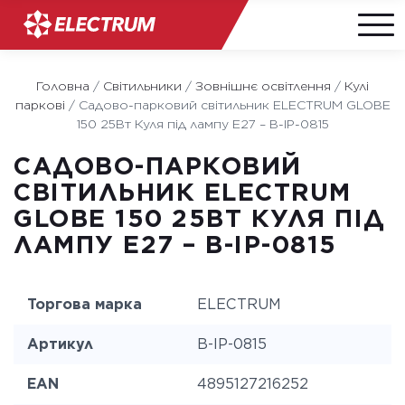
Skip
to
Головна
/
Світильники
/
Зовнішнє освітлення
/
Кулі
content
паркові
/
Садово-парковий світильник ELECTRUM GLOBE
150 25Вт Куля під лампу E27 – B-IP-0815
САДОВО-ПАРКОВИЙ
СВІТИЛЬНИК ELECTRUM
GLOBE 150 25ВТ КУЛЯ ПІД
ЛАМПУ E27 – B-IP-0815
Торгова марка
ELECTRUM
Артикул
B-IP-0815
EAN
4895127216252