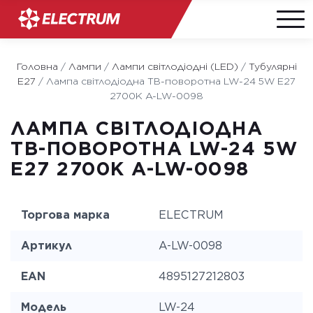
Skip
to
Головна
/
Лампи
/
Лампи світлодіодні (LED)
/
Тубулярні
content
Е27
/
Лампа світлодіодна TB-поворотна LW-24 5W E27
2700K A-LW-0098
ЛАМПА СВІТЛОДІОДНА
TB-ПОВОРОТНА LW-24 5W
E27 2700K A-LW-0098
Торгова марка
ELECTRUM
Артикул
A-LW-0098
EAN
4895127212803
Модель
LW-24