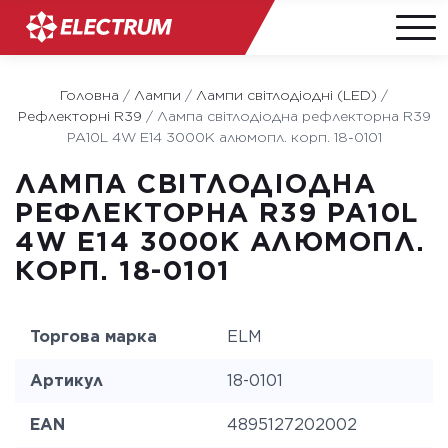
Skip
to
Головна
/
Лампи
/
Лампи світлодіодні (LED)
/
content
Рефлекторні R39
/
Лампа світлодіодна рефлекторна R39
PA10L 4W E14 3000K алюмопл. корп. 18-0101
ЛАМПА СВІТЛОДІОДНА
РЕФЛЕКТОРНА R39 PA10L
4W E14 3000K АЛЮМОПЛ.
КОРП. 18-0101
Торгова марка
ELM
Артикул
18-0101
EAN
4895127202002