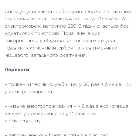
Світлодіодна лампа грибовидної форми з опаловим
розсіювачем зі світловіддачею понад 70 лм/Вт. До
електромережі напругою 220 В підключається без
додаткових пристроїв. Призначена для
використання у вбудованих світильниках для
підсвітки елементів інтер’єру та у світильниках
місцевого, загального освітлення.
Переваги:
– тривалий термін служби, що у 30 разів більше, ніж
у ламп розжарення;
– низьке енергоспоживання – у 8 разів економніша
за лампу розжарення та у 2 рази – за
люмінесцентну;
– випромінює комфортне світло з якісною