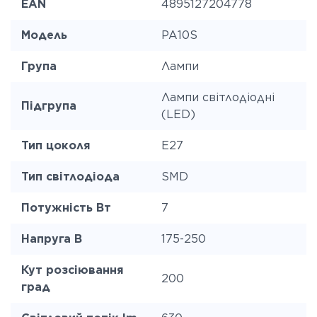
EAN
4895127204778
Модель
PA10S
Група
Лампи
Лампи світлодіодні
Підгрупа
(LED)
Тип цоколя
E27
Тип світлодіода
SMD
Потужність Вт
7
Напруга В
175-250
Кут розсіювання
200
град