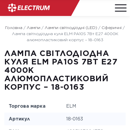
Skip
to
Головна
/
Лампи
/
Лампи світлодіодні (LED)
/
Сферичні
/
content
Лампа світлодіодна куля ELM PA10S 7Вт E27 4000K
алюмопластиковий корпус – 18-0163
ЛАМПА СВІТЛОДІОДНА
КУЛЯ ELM PA10S 7ВТ E27
4000K
АЛЮМОПЛАСТИКОВИЙ
КОРПУС – 18-0163
Торгова марка
ELM
Артикул
18-0163