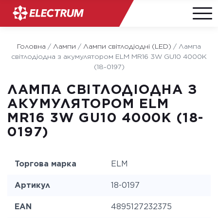
Skip
to
Головна
/
Лампи
/
Лампи світлодіодні (LED)
/
Лампа
content
світлодіодна з акумулятором ELM MR16 3W GU10 4000K
(18-0197)
ЛАМПА СВІТЛОДІОДНА З
АКУМУЛЯТОРОМ ELM
MR16 3W GU10 4000K (18-
0197)
Торгова марка
ELM
Артикул
18-0197
EAN
4895127232375