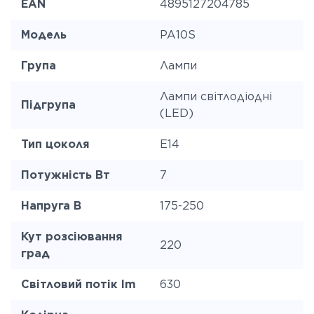
EAN
4895127204785
Модель
PA10S
Група
Лампи
Лампи світлодіодні
Підгрупа
(LED)
Тип цоколя
E14
Потужність Вт
7
Напруга В
175-250
Кут розсіювання
220
град
Світловий потік lm
630