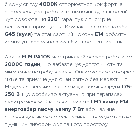
білому світлу
4000K
створюється комфортна
атмосфера для роботи та відпочинку, а широкий
кут розсіювання
220°
гарантує рівномірне
освітлення приміщення. Компактна форма колби
G45 (куля)
та стандартний цоколь
E14
роблять
лампу універсальною для більшості світильників.
Лампа
ELM PA10S
має тривалий ресурс роботи до
20000 годин
, що забезпечує довговічність та
мінімальну потребу в заміні. Опалове скло створює
м’яке та приємне для очей світло без мерехтіння.
Модель стабільно працює в діапазоні напруги
175-
250 В
, що особливо актуально при перепадах
електромережі. Якщо ви шукаєте
LED лампу E14
,
енергозберігаючу лампу 7 Вт
або надійне
рішення для якісного освітлення – ця модель стане
відмінним вибором для вашого простору.