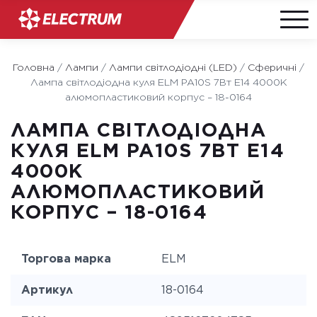
Skip
to
Головна
/
Лампи
/
Лампи світлодіодні (LED)
/
Сферичні
/
content
Лампа світлодіодна куля ELM PA10S 7Вт E14 4000K
алюмопластиковий корпус – 18-0164
ЛАМПА СВІТЛОДІОДНА
КУЛЯ ELM PA10S 7ВТ E14
4000K
АЛЮМОПЛАСТИКОВИЙ
КОРПУС – 18-0164
Торгова марка
ELM
Артикул
18-0164