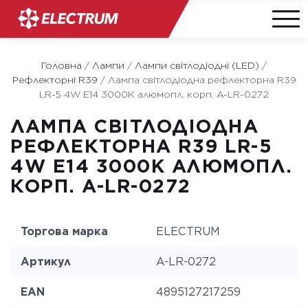
Skip
to
Головна
/
Лампи
/
Лампи світлодіодні (LED)
/
content
Рефлекторні R39
/
Лампа світлодіодна рефлекторна R39
LR-5 4W E14 3000K алюмопл. корп. A-LR-0272
ЛАМПА СВІТЛОДІОДНА
РЕФЛЕКТОРНА R39 LR-5
4W E14 3000K АЛЮМОПЛ.
КОРП. A-LR-0272
Торгова марка
ELECTRUM
Артикул
A-LR-0272
EAN
4895127217259