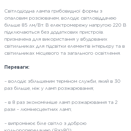
Світлодіодна лампа грибовидної формы з
опаловим розсіювачем, володіє світловіддачею
більше 85 лм/Вт. В електромережу напругою 220 В
підключаються без додаткових пристроїв.
призначена для використання у вбудованих
світильниках для підсвітки елементів інтерьєру та в
світильниках місцевого та загального освітлення.
Переваги:
– володіє збільшеним терміном служби, який в 30
раз більше, ніж у ламп розжарювання;
– в 8 раз экономічніше ламп розжарювання та 2
рази – люмінесцентних ламп;
– випромінює біле світло з доброю
кольоропередачею (Ra>80);