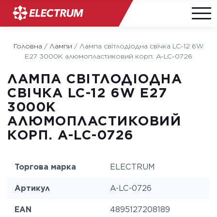
Skip
to
Головна
/
Лампи
/
Лампа світлодіодна свічка LC-12 6W
content
E27 3000K алюмопластиковий корп. A-LC-0726
ЛАМПА СВІТЛОДІОДНА
СВІЧКА LC-12 6W E27
3000K
АЛЮМОПЛАСТИКОВИЙ
КОРП. A-LC-0726
Торгова марка
ELECTRUM
Артикул
A-LC-0726
EAN
4895127208189