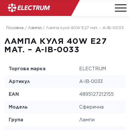
Skip
to
Головна
/
Лампи
/
Лампа куля 40W E27 мат. – A-IB-0033
content
ЛАМПА КУЛЯ 40W E27
МАТ. – A-IB-0033
Торгова марка
ELECTRUM
Артикул
A-IB-0033
EAN
4895127212155
Модель
Сферична
Група
Лампи