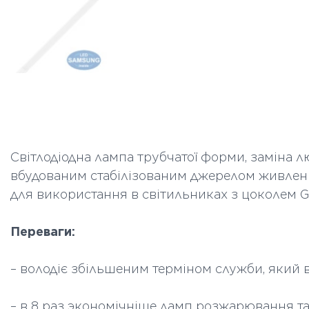
Світлодіодна лампа трубчатої форми, заміна 
вбудованим стабілізованим джерелом живленн
для використання в світильниках з цоколем G1
Переваги:
– володіє збільшеним терміном служби, який 
– в 8 раз экономічніше ламп розжарювання та