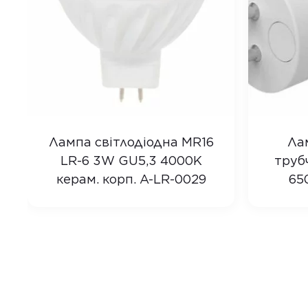
Лампа світлодіодна MR16
Ла
LR-6 3W GU5,3 4000K
труб
керам. корп. A-LR-0029
65