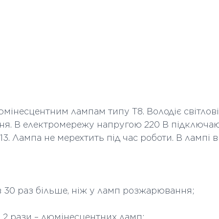
Колір скла
Кількість в коробі
Висота мм
Довжина мм
люмінесцентним лампам типу Т8. Володіє світло
я. В електромережу напругою 220 В підключаю
3. Лампа не мерехтить під час роботи. В лампі
в 30 раз більше, ніж у ламп розжарювання;
 2 рази – люмінесцентних ламп;