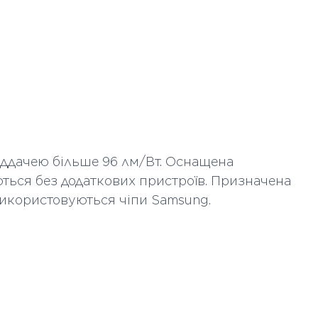
Опалове скло
 шт
25
111
60
віддачею більше 96 лм/Вт. Оснащена
ться без додаткових пристроїв. Призначена
 використовуються чіпи Samsung.