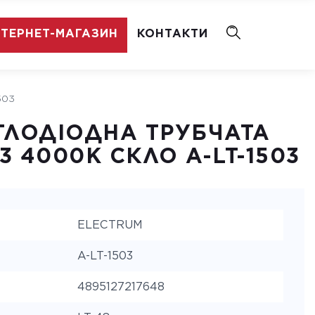
НТЕРНЕТ-МАГАЗИН
КОНТАКТИ
503
ТЛОДІОДНА ТРУБЧАТА
13 4000K СКЛО A-LT-1503
ELECTRUM
A-LT-1503
4895127217648