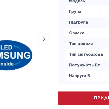
Модель
Група
Підгрупа
Ознака
Тип цоколя
Тип світлодіода
Потужність Вт
Напруга В
Світловий потік lm
Колірна температ
ПРИД
Термін служби ч