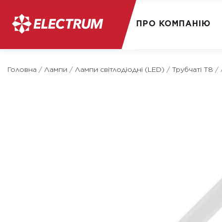
ПРО КОМПАНІЮ
Skip
to
Головна
/
Лампи
/
Лампи світлодіодні (LED)
/
Трубчаті Т8
/
content