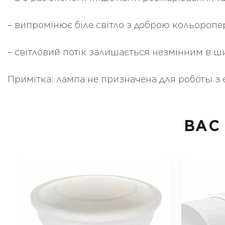
– випромінює біле світло з доброю кольоропе
– світловий потік залишається незмінним в ш
Примітка: лампа не призначена для роботы з
ВАC