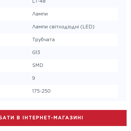
LT-48
Лампи
Лампи світлодіодні (LED)
Трубчата
G13
SMD
9
175-250
870
ура
4000
БАТИ В ІНТЕРНЕТ-МАГАЗИНІ
25000