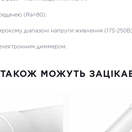
редачею (Ra>80);
ирокому діапазоні напруги живлення (175-250В)
 електронним диммером.
 ТАКОЖ МОЖУТЬ ЗАЦІКА