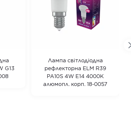
дна
Лампа світлодіодна
W G13
рефлекторна ELM R39
008
PA10S 4W E14 4000K
алюмопл. корп. 18-0057