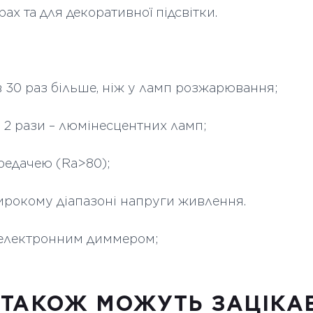
ах та для декоративної підсвітки.
в 30 раз більше, ніж у ламп розжарювання;
 2 рази – люмінесцентних ламп;
редачею (Ra>80);
ирокому діапазоні напруги живлення.
з електронним диммером;
 ТАКОЖ МОЖУТЬ ЗАЦІКА