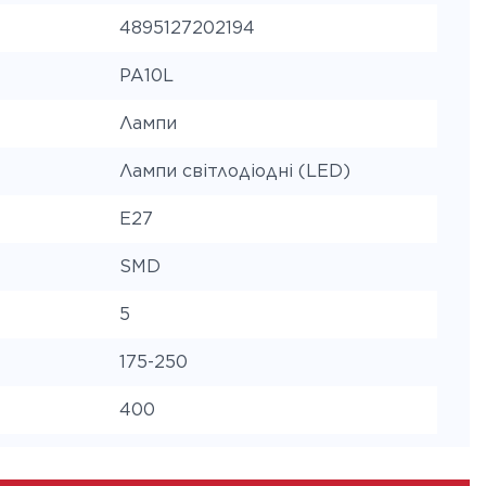
4895127202194
PA10L
Лампи
Лампи світлодіодні (LED)
E27
SMD
5
175-250
400
ура
4000