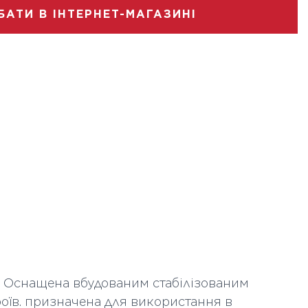
20000
БАТИ В ІНТЕРНЕТ-МАГАЗИНІ
Свічка
Опаловий
 шт
50
74
45
т. Оснащена вбудованим стабілізованим
їв. призначена для використання в