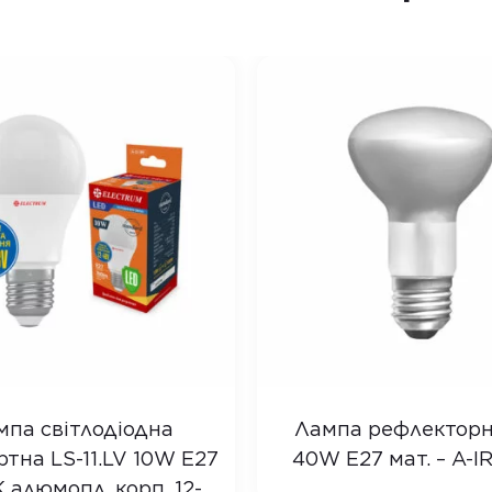
мпа світлодіодна
Лампа рефлекторн
тна LS-11.LV 10W E27
40W E27 мат. – A-I
 алюмопл. корп. 12-