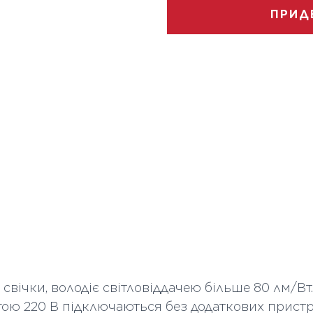
Термін служби ч
ПРИД
Тип колби
Колір скла
Кількість в коробі
Висота мм
Довжина мм
 свічки, володіє світловіддачею більше 80 лм/В
ю 220 В підключаються без додаткових пристро