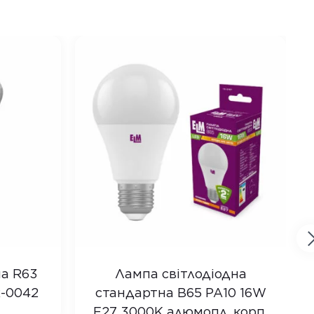
а R63
Лампа світлодіодна
R-0042
стандартна B65 PA10 16W
E27 3000K алюмопл. корп.