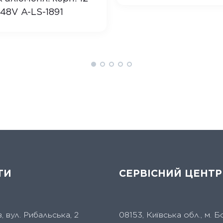
48V A-LS-1891
ТИ
СЕРВІСНИЙ ЦЕНТР
їв, вул. Рибальська, 2
08153, Київська обл., м. Б