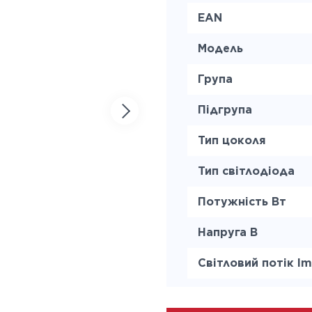
EAN
Модель
Група
Підгрупа
Тип цоколя
Тип світлодіода
Потужність Вт
Напруга В
Світловий потік lm
Колірна температ