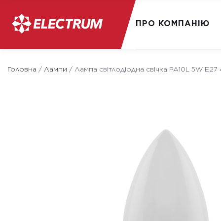
ПРО КОМПАНІЮ
Skip
to
Головна
/
Лампи
/
Лампа світлодіодна свічка PA10L 5W E2
content