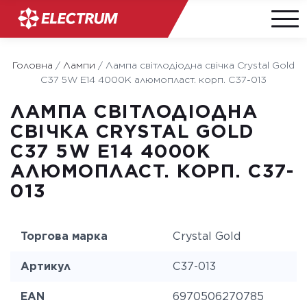
Skip
to
Головна
/
Лампи
/
Лампа світлодіодна свічка Crystal Gold
content
C37 5W E14 4000K алюмопласт. корп. C37-013
ЛАМПА СВІТЛОДІОДНА
СВІЧКА CRYSTAL GOLD
C37 5W E14 4000K
АЛЮМОПЛАСТ. КОРП. C37-
013
Торгова марка
Crystal Gold
Артикул
C37-013
EAN
6970506270785