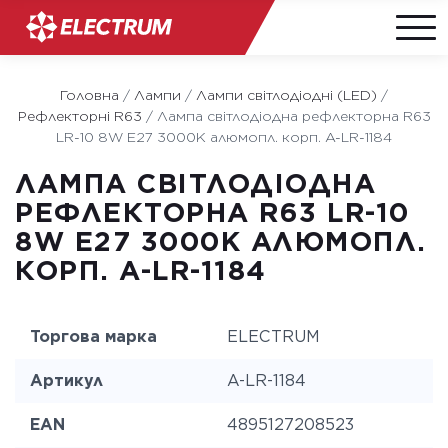
Skip
to
Головна
/
Лампи
/
Лампи світлодіодні (LED)
/
content
Рефлекторні R63
/
Лампа світлодіодна рефлекторна R63
LR-10 8W E27 3000K алюмопл. корп. A-LR-1184
ЛАМПА СВІТЛОДІОДНА
РЕФЛЕКТОРНА R63 LR-10
8W E27 3000K АЛЮМОПЛ.
КОРП. A-LR-1184
Торгова марка
ELECTRUM
Артикул
A-LR-1184
EAN
4895127208523