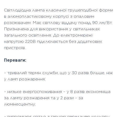
Світлодіодна лампа класичної грушеподібної форми
в алюмопластиковому корпусі з опаловим
розсіювачем. Має світлову віддачу понад 90 лм/Вт.
Призначена для використання у світильниках
загального освітлення. До електромережі
напругою 220В підключається без додаткових
пристроїв.
Переваги:
– тривалий термін служби, що у 30 разів більше, ніж
у ламп розжарення;
– низьке енергоспоживання – у 8 разів економніша
за лампу розжарення та у 2 рази – за
люмінесцентну;
– випромінює світло з гарною передачею кольору