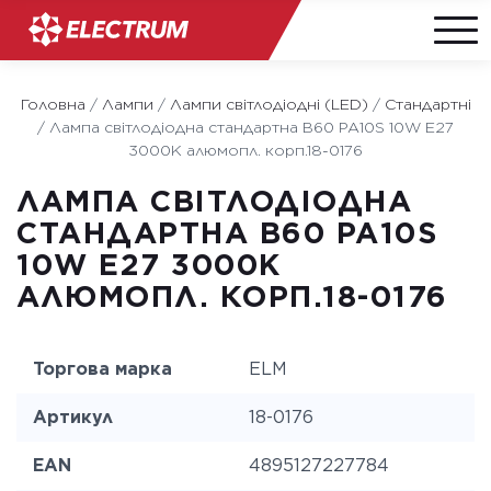
Skip
to
Головна
/
Лампи
/
Лампи світлодіодні (LED)
/
Стандартні
content
/
Лампа світлодіодна стандартна B60 PA10S 10W E27
3000K алюмопл. корп.18-0176
ЛАМПА СВІТЛОДІОДНА
СТАНДАРТНА B60 PA10S
10W E27 3000K
АЛЮМОПЛ. КОРП.18-0176
Торгова марка
ELM
Артикул
18-0176
EAN
4895127227784