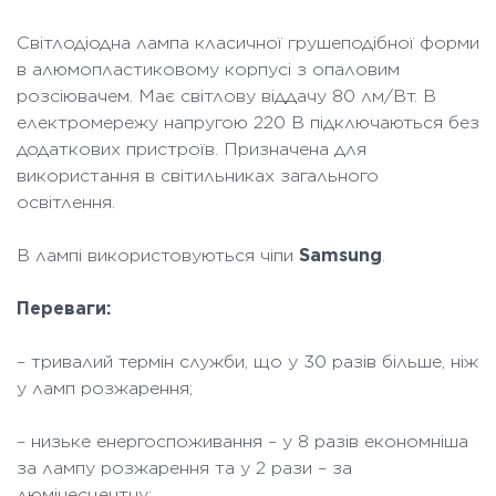
Світлодіодна лампа класичної грушеподібної форми
в алюмопластиковому корпусі з опаловим
розсіювачем. Має світлову віддачу 80 лм/Вт. В
електромережу напругою 220 В підключаються без
додаткових пристроїв. Призначена для
використання в світильниках загального
освітлення.
В лампі використовуються чіпи
Samsung
.
Переваги:
– тривалий термін служби, що у 30 разів більше, ніж
у ламп розжарення;
– низьке енергоспоживання – у 8 разів економніша
за лампу розжарення та у 2 рази – за
люмінесцентну;