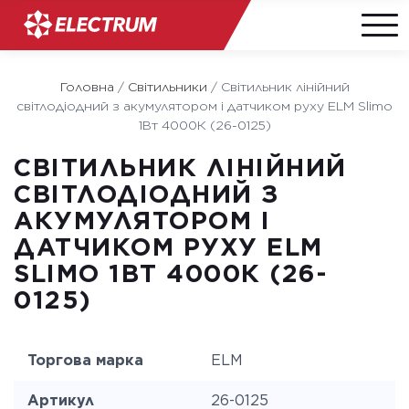
Skip
to
Головна
/
Світильники
/
Світильник лінійний
content
світлодіодний з акумулятором і датчиком руху ELM Slimo
1Вт 4000К (26-0125)
СВІТИЛЬНИК ЛІНІЙНИЙ
СВІТЛОДІОДНИЙ З
АКУМУЛЯТОРОМ І
ДАТЧИКОМ РУХУ ELM
SLIMO 1ВТ 4000К (26-
0125)
Торгова марка
ELM
Артикул
26-0125