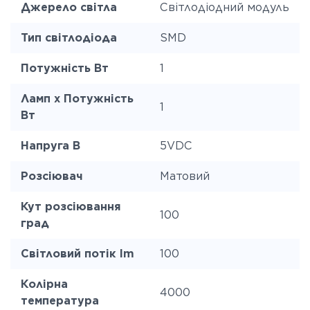
Джерело світла
Світлодіодний модуль
Тип світлодіода
SMD
Потужність Вт
1
Ламп x Потужність
1
Вт
Напруга В
5VDC
Розсіювач
Матовий
Кут розсіювання
100
град
Світловий потік lm
100
Колірна
4000
температура