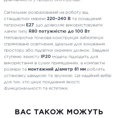
Світильник розрахований на роботу від
стандартної мережі
220–240 В
та оснащений
патроном
E27
, що дозволяє використовувати
лампи типу
R80 потужністю до 100 Вт
.
Неповоротна точкова конструкція забезпечує
спрямоване освітлення, ідеальне для зонування
простору або підсвітки окремих ділянок. Завдяки
ступеню захисту
IP20
модель підходить для
використання в сухих приміщеннях, а компактні
розміри та
монтажний діаметр 81 мм
роблять
установку швидкою та зручною. Це надійний вибір
для тих, хто цінує поєднання якості,
функціональності та естетики.
ВАC ТАКОЖ МОЖУТЬ