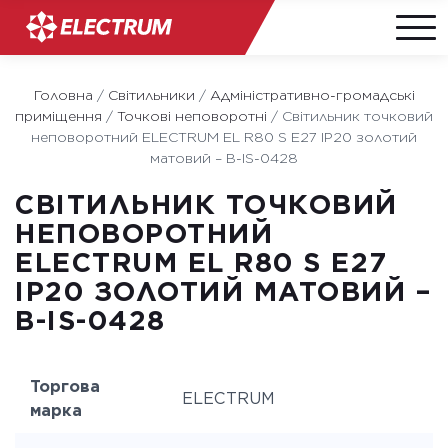
Skip
to
Головна
/
Світильники
/
Адміністративно-громадські
content
приміщення
/
Точкові неповоротні
/
Світильник точковий
неповоротний ELECTRUM EL R80 S E27 IP20 золотий
матовий – B-IS-0428
СВІТИЛЬНИК ТОЧКОВИЙ
НЕПОВОРОТНИЙ
ELECTRUM EL R80 S E27
IP20 ЗОЛОТИЙ МАТОВИЙ –
B-IS-0428
Торгова
ELECTRUM
марка