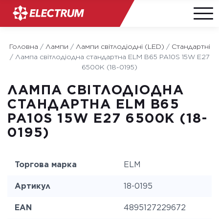
Skip
to
Головна
/
Лампи
/
Лампи світлодіодні (LED)
/
Стандартні
content
/
Лампа світлодіодна стандартна ELM B65 PA10S 15W E27
6500K (18-0195)
ЛАМПА СВІТЛОДІОДНА
СТАНДАРТНА ELM B65
PA10S 15W E27 6500K (18-
0195)
Торгова марка
ELM
Артикул
18-0195
EAN
4895127229672