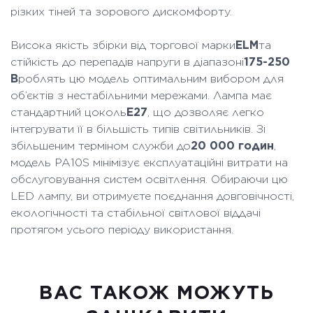
різких тіней та зорового дискомфорту.
Висока якість збірки від торгової марки
ELM
та
стійкість до перепадів напруги в діапазоні
175-250
В
роблять цю модель оптимальним вибором для
об’єктів з нестабільними мережами. Лампа має
стандартний цоколь
E27
, що дозволяє легко
інтегрувати її в більшість типів світильників. Зі
збільшеним терміном служби до
20 000 годин
,
модель PA10S мінімізує експлуатаційні витрати на
обслуговування систем освітлення. Обираючи цю
LED лампу, ви отримуєте поєднання довговічності,
екологічності та стабільної світлової віддачі
протягом усього періоду використання.
ВАC ТАКОЖ МОЖУТЬ