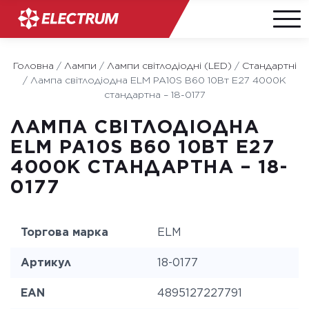
Skip
to
Головна
/
Лампи
/
Лампи світлодіодні (LED)
/
Стандартні
content
/
Лампа світлодіодна ELM PA10S B60 10Вт E27 4000K
стандартна – 18-0177
ЛАМПА СВІТЛОДІОДНА
ELM PA10S B60 10ВТ E27
4000K СТАНДАРТНА – 18-
0177
Торгова марка
ELM
Артикул
18-0177
EAN
4895127227791