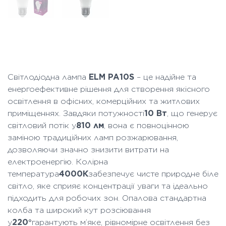
Світлодіодна лампа
ELM PA10S
– це надійне та
енергоефективне рішення для створення якісного
освітлення в офісних, комерційних та житлових
приміщеннях. Завдяки потужності
10 Вт
, що генерує
світловий потік у
810 лм
, вона є повноцінною
заміною традиційних ламп розжарювання,
дозволяючи значно знизити витрати на
електроенергію. Колірна
температура
4000К
забезпечує чисте природне біле
світло, яке сприяє концентрації уваги та ідеально
підходить для робочих зон. Опалова стандартна
колба та широкий кут розсіювання
у
220°
гарантують м’яке, рівномірне освітлення без