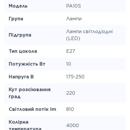
Модель
PA10S
Група
Лампи
Лампи світлодіодні
Підгрупа
(LED)
Тип цоколя
E27
Потужність Вт
10
Напруга В
175-250
Кут розсіювання
220
град
Світловий потік lm
810
Колірна
4000
температура