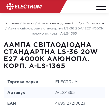
Skip
to
Головна
/
Лампи
/
Лампи світлодіодні (LED)
/
Стандартні
content
/
Лампа світлодіодна стандартна LS-36 20W E27 4000K
алюмопл. корп. A-LS-1365
ЛАМПА СВІТЛОДІОДНА
СТАНДАРТНА LS-36 20W
E27 4000K АЛЮМОПЛ.
КОРП. A-LS-1365
Торгова марка
ELECTRUM
Артикул
A-LS-1365
EAN
4895127210823