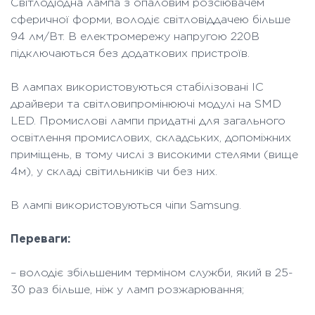
Світлодіодна лампа з опаловим розсіювачем
сферичної форми, володіє світловіддачею більше
94 лм/Вт. В електромережу напругою 220В
підключаються без додаткових пристроїв.
В лампах використовуються стабілізовані IC
драйвери та світловипромінюючі модулі на SMD
LED. Промислові лампи придатні для загального
освітлення промислових, складських, допоміжних
приміщень, в тому числі з високими стелями (вище
4м), у складі світильників чи без них.
В лампі використовуються чіпи Samsung.
Переваги:
– володіє збільшеним терміном служби, який в 25-
30 раз більше, ніж у ламп розжарювання;