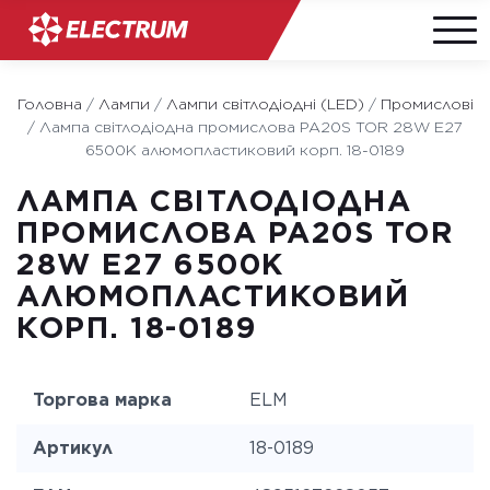
Skip
to
Головна
/
Лампи
/
Лампи світлодіодні (LED)
/
Промислові
content
/
Лампа світлодіодна промислова PA20S TOR 28W E27
6500K алюмопластиковий корп. 18-0189
ЛАМПА СВІТЛОДІОДНА
ПРОМИСЛОВА PA20S TOR
28W E27 6500K
АЛЮМОПЛАСТИКОВИЙ
КОРП. 18-0189
Торгова марка
ELM
Артикул
18-0189