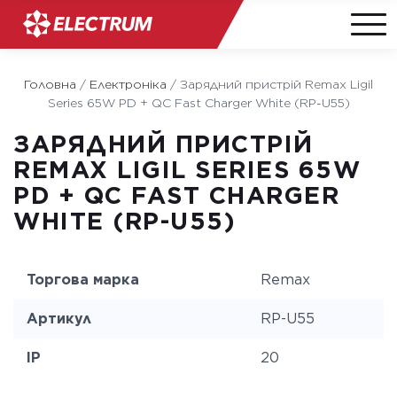
Skip
to
Головна
/
Електроніка
/
Зарядний пристрій Remax Ligil
content
Series 65W PD + QC Fast Charger White (RP-U55)
ЗАРЯДНИЙ ПРИСТРІЙ
REMAX LIGIL SERIES 65W
PD + QC FAST CHARGER
WHITE (RP-U55)
Торгова марка
Remax
Артикул
RP-U55
IP
20