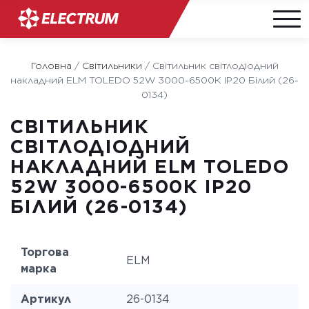
Skip
to
Головна
/
Світильники
/
Світильник світлодіодний
content
накладний ELM TOLEDO 52W 3000-6500К IP20 Білий (26-
0134)
СВІТИЛЬНИК
СВІТЛОДІОДНИЙ
НАКЛАДНИЙ ELM TOLEDO
52W 3000-6500К IP20
БІЛИЙ (26-0134)
Торгова
ELM
марка
Артикул
26-0134