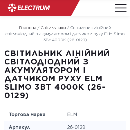
Skip
to
Головна
/
Світильники
/
Світильник лінійний
content
світлодіодний з акумулятором і датчиком руху ELM Slimo
3Вт 4000К (26-0129)
СВІТИЛЬНИК ЛІНІЙНИЙ
СВІТЛОДІОДНИЙ З
АКУМУЛЯТОРОМ І
ДАТЧИКОМ РУХУ ELM
SLIMO 3ВТ 4000К (26-
0129)
Торгова марка
ELM
Артикул
26-0129