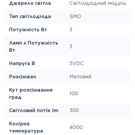
Джерело світла
Світлодіодний модуль
Тип світлодіода
SMD
Потужність Вт
3
Ламп x Потужність
3
Вт
Напруга В
5VDC
Розсіювач
Матовий
Кут розсіювання
100
град
Світловий потік lm
300
Колірна
4000
температура