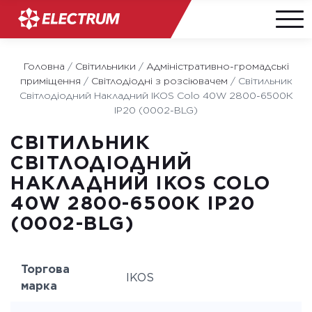
Skip
to
Головна
/
Світильники
/
Адміністративно-громадські
content
приміщення
/
Світлодіодні з розсіювачем
/
Світильник
Світлодіодний Накладний IKOS Colo 40W 2800-6500К
IP20 (0002-BLG)
СВІТИЛЬНИК
СВІТЛОДІОДНИЙ
НАКЛАДНИЙ IKOS COLO
40W 2800-6500К IP20
(0002-BLG)
Торгова
IKOS
марка