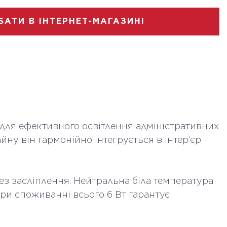
SMD
БАТИ В ІНТЕРНЕТ-МАГАЗИНІ
6
175-265
Скло
120
для ефективного освітлення адміністративних
350
ну він гармонійно інтегрується в інтер’єр
4000
ез засліплення. Нейтральна біла температура
а
Квадратна
ри споживанні всього 6 Вт гарантує
20000