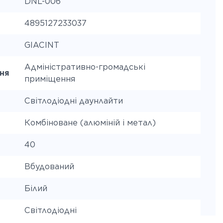
DNL-006
4895127233037
GIACINT
Адміністративно-громадські
ня
приміщення
Світлодіодні даунлайти
Комбіноване (алюміній і метал)
40
Вбудований
Білий
Світлодіодні