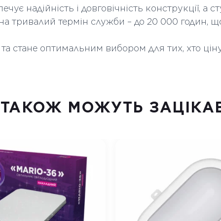
Кількість в коробі
печує надійність і довговічність конструкції, а 
шт
 на тривалий термін служби – до 20 000 годин, 
Висота мм
 та стане оптимальним вибором для тих, хто ціну
Ширина мм
 ТАКОЖ МОЖУТЬ ЗАЦІКА