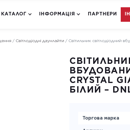
КАТАЛОГ
ІНФОРМАЦІЯ
ПАРТНЕРИ
І
щення
/
Світлодіодні даунлайти
/
Світильник світлодіодний в
СВІТИЛЬНИ
ВБУДОВАН
CRYSTAL GI
БІЛИЙ – DN
Торгова марка