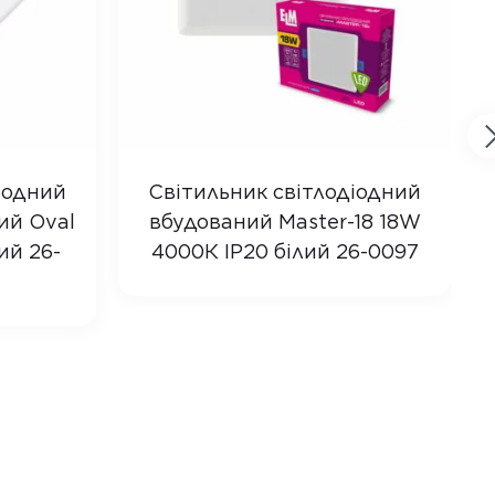
іодний
Світильник світлодіодний
ий Oval
вбудований Master-18 18W
ий 26-
4000К IP20 білий 26-0097