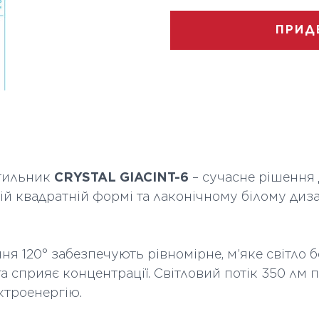
Тип світлодіода
ПРИД
Потужність Вт
Напруга В
Розсіювач
Кут розсіювання
град
ітильник
CRYSTAL GIACINT-6
– сучасне рішення 
Світловий потік lm
 квадратній формі та лаконічному білому дизай
Колірна
температура
я 120° забезпечують рівномірне, м’яке світло б
Форма світильник
 сприяє концентрації. Світловий потік 350 лм п
ктроенергію.
Термін служби ч