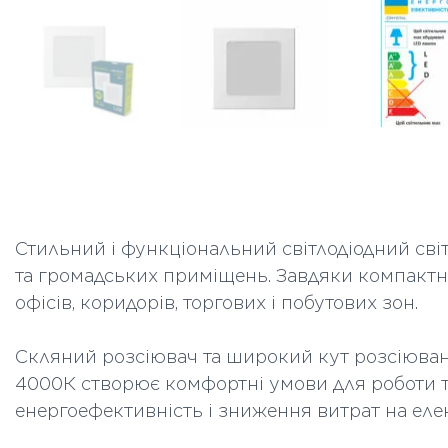
Стильний і функціональний світлодіодний св
та громадських приміщень. Завдяки компактній
офісів, коридорів, торгових і побутових зон.
Скляний розсіювач та широкий кут розсіюванн
4000К створює комфортні умови для роботи та
енергоефективність і зниження витрат на еле