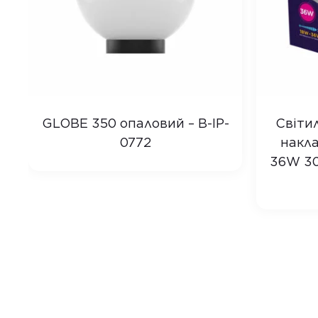
GLOBE 350 опаловий – B-IP-
Світи
0772
накла
36W 30