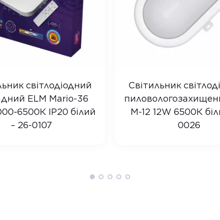
льник світлодіодний
Світильник світлод
дний ELM Mario-36
пиловологозахищен
00-6500К IP20 білий
M-12 12W 6500К біл
– 26-0107
0026