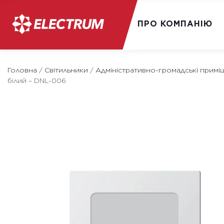
ПРО КОМПАНІЮ
Skip
to
Головна
/
Світильники
/
Адміністративно-громадські примі
білий – DNL-006
content