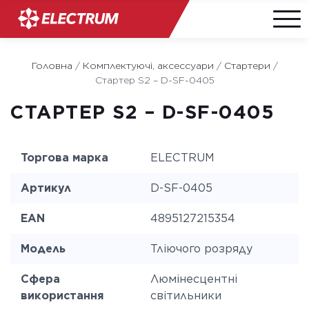
Skip
to
Головна
/
Комплектуючі, аксессуари
/
Стартери
/
content
Стартер S2 – D-SF-0405
СТАРТЕР S2 – D-SF-0405
Торгова марка
ELECTRUM
Артикул
D-SF-0405
EAN
4895127215354
Модель
Тліючого розряду
Сфера
Люмінесцентні
використання
світильники