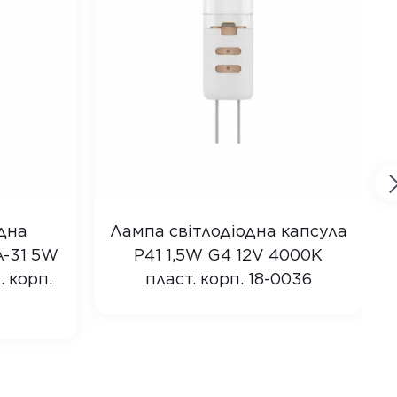
дна
Лампа світлодіодна капсула
A-31 5W
P41 1,5W G4 12V 4000K
 корп.
пласт. корп. 18-0036