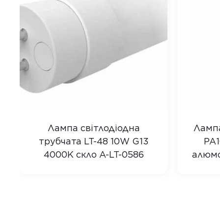
Лампа світлодіодна
Лампа
трубчата LT-48 10W G13
PA1
4000K скло A-LT-0586
алюмо