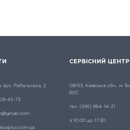
ТИ
СЕРВІСНИЙ ЦЕНТР
їв, вул. Рибальська, 2
08153, Київська обл., м. Б
60С
09-45-73
тел.
(091) 964-14-21
um@gmail.com
з 10.00 до 17:30
aluxplus.com.ua