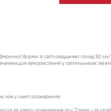
Термін служби ч
Тип колби
Колір скла
Кількість в коробі
Висота мм
феричної форми зі світловіддачею понад 92 лм
Довжина мм
значена для використання у світильниках загаль
ше, ніж у ламп розжарення;
мніша за лампу розжарення та у 2 рази – за люм