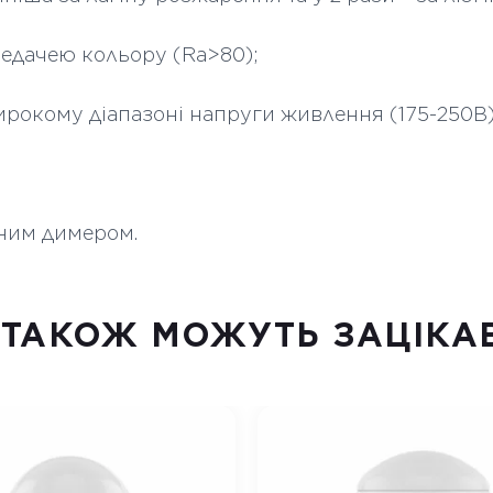
редачею кольору (Ra>80);
ирокому діапазоні напруги живлення (175-250В)
нним димером.
 ТАКОЖ МОЖУТЬ ЗАЦІКА