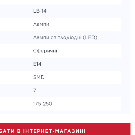
LB-14
Лампи
Лампи світлодіодні (LED)
Сферичні
E14
SMD
7
175-250
650
ура
2700
БАТИ В ІНТЕРНЕТ-МАГАЗИНІ