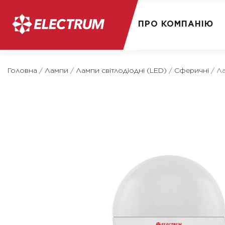
ПРО КОМПАНІЮ
Skip
to
Головна
/
Лампи
/
Лампи світлодіодні (LED)
/
Сферичні
/
Ла
content