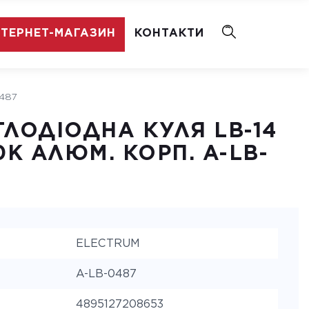
НТЕРНЕТ-МАГАЗИН
КОНТАКТИ
0487
ТЛОДІОДНА КУЛЯ LB-14
0K АЛЮМ. КОРП. A-LB-
ELECTRUM
A-LB-0487
4895127208653