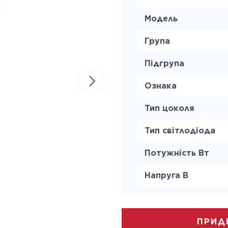
Модель
Група
Підгрупа
Ознака
Тип цоколя
Тип світлодіода
Потужність Вт
Напруга В
Світловий потік lm
Колірна температ
ПРИД