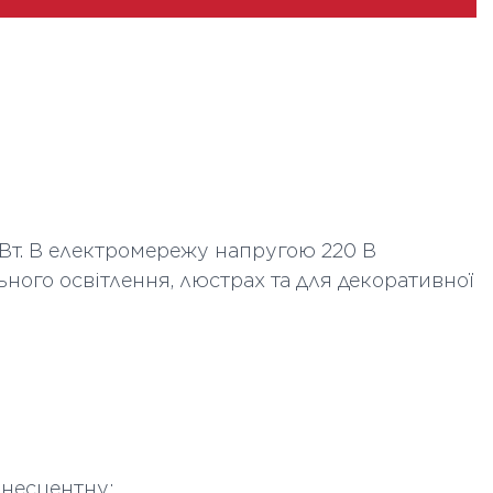
30000
Кулеподібна
Опаловий
 шт
50
77
/Вт. В електромережу напругою 220 В
45
ного освітлення, люстрах та для декоративної
інесцентну;