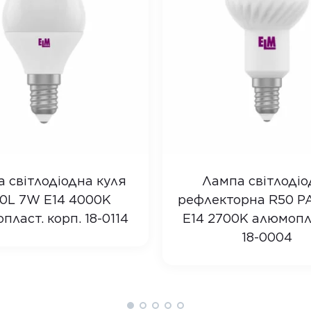
 світлодіодна куля
Лампа світлодіо
0L 7W E14 4000K
рефлекторна R50 P
пласт. корп. 18-0114
E14 2700K алюмопл.
18-0004