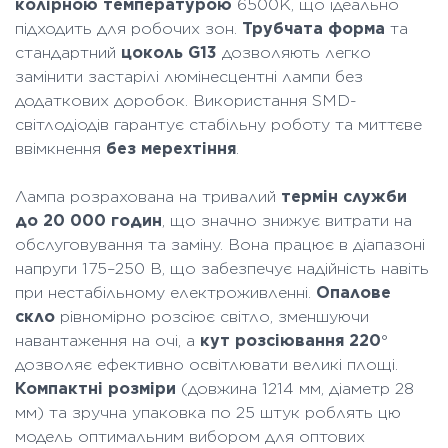
колірною температурою
6500K, що ідеально
підходить для робочих зон.
Трубчата форма
та
стандартний
цоколь G13
дозволяють легко
замінити застарілі люмінесцентні лампи без
додаткових доробок. Використання SMD-
світлодіодів гарантує стабільну роботу та миттєве
ввімкнення
без мерехтіння
.
Лампа розрахована на тривалий
термін служби
до 20 000 годин
, що значно знижує витрати на
обслуговування та заміну. Вона працює в діапазоні
напруги 175–250 В, що забезпечує надійність навіть
при нестабільному електроживленні.
Опалове
скло
рівномірно розсіює світло, зменшуючи
навантаження на очі, а
кут розсіювання 220
°
дозволяє ефективно освітлювати великі площі.
Компактні розміри
(довжина 1214 мм, діаметр 28
мм) та зручна упаковка по 25 штук роблять цю
модель оптимальним вибором для оптових