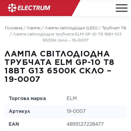
Skip
to
Головна
/
Лампи
/
Лампи світлодіодні (LED)
/
Трубчаті Т8
content
/
Лампа світлодіодна трубчата ELM GP-10 T8 18Вт G13
6500K скло – 19-0007
ЛАМПА СВІТЛОДІОДНА
ТРУБЧАТА ELM GP-10 T8
18ВТ G13 6500K СКЛО –
19-0007
Торгова марка
ELM
Артикул
19-0007
EAN
4895127228477