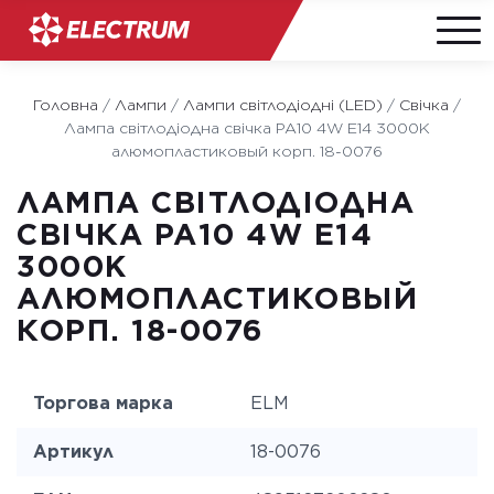
Skip
to
Головна
/
Лампи
/
Лампи світлодіодні (LED)
/
Свічка
/
content
Лампа світлодіодна свічка PA10 4W E14 3000K
алюмопластиковый корп. 18-0076
ЛАМПА СВІТЛОДІОДНА
СВІЧКА PA10 4W E14
3000K
АЛЮМОПЛАСТИКОВЫЙ
КОРП. 18-0076
Торгова марка
ELM
Артикул
18-0076