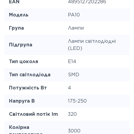
EAN
4895127202286
Модель
PA10
Група
Лампи
Лампи світлодіодні
Підгрупа
(LED)
Тип цоколя
E14
Тип світлодіода
SMD
Потужність Вт
4
Напруга В
175-250
Світловий потік lm
320
Колірна
3000