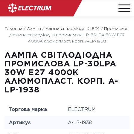
Skip
to
Головна
/
Лампи
/
Лампи світлодіодні (LED)
/
Промислові
content
/
Лампа світлодіодна промислова LP-30LPA 30W E27
4000K алюмопласт. корп. A-LP-1938
ЛАМПА СВІТЛОДІОДНА
ПРОМИСЛОВА LP-30LPA
30W E27 4000K
АЛЮМОПЛАСТ. КОРП. A-
LP-1938
Торгова марка
ELECTRUM
Артикул
A-LP-1938