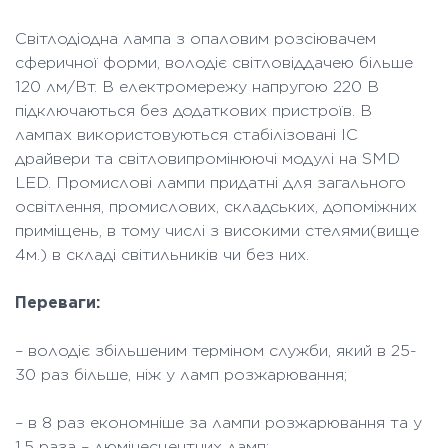
Світлодіодна лампа з опаловим розсіювачем
сферичної форми, володіє світловіддачею більше
120 лм/Вт. В електромережу напругою 220 В
підключаються без додаткових пристроїв. В
лампах використовуються стабілізовані IC
драйвери та світловипромінюючі модулі на SMD
LED. Промислові лампи придатні для загального
освітлення, промислових, складських, допоміжних
приміщень, в тому числі з високими стелями(вище
4м.) в складі світильників чи без них.
Переваги:
– володіє збільшеним терміном служби, який в 25-
30 раз більше, ніж у ламп розжарювання;
– в 8 раз економніше за лампи розжарювання та у
1,5 раза – люмінесцентних ламп;