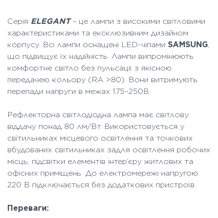
Серія
ELEGANT
– це лампи з високими світловими
характеристиками та ексклюзивним дизайном
корпусу. Всі лампи оснащені LED-чіпами
SAMSUNG
,
що підвищує їх надійність. Лампи випромінюють
комфортне світло без пульсації з якісною
передачею кольору (RA >80). Вони витримують
перепади напруги в межах 175–250В.
Рефлекторна світлодіодна лампа має світлову
віддачу понад 80 лм/Вт. Використовується у
світильниках місцевого освітлення та точкових
вбудованих світильниках задля освітлення робочих
місць, підсвітки елементів інтер’єру житлових та
офісних приміщень. До електромережі напругою
220 В підключається без додаткових пристроїв.
Переваги: