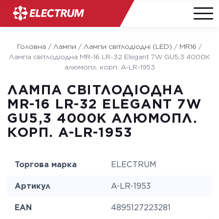
Skip
to
Головна
/
Лампи
/
Лампи світлодіодні (LED)
/
MR16
/
content
Лампа світлодіодна MR-16 LR-32 Elegant 7W GU5,3 4000K
алюмопл. корп. A-LR-1953
ЛАМПА СВІТЛОДІОДНА
MR-16 LR-32 ELEGANT 7W
GU5,3 4000K АЛЮМОПЛ.
КОРП. A-LR-1953
Торгова марка
ELECTRUM
Артикул
A-LR-1953
EAN
4895127223281